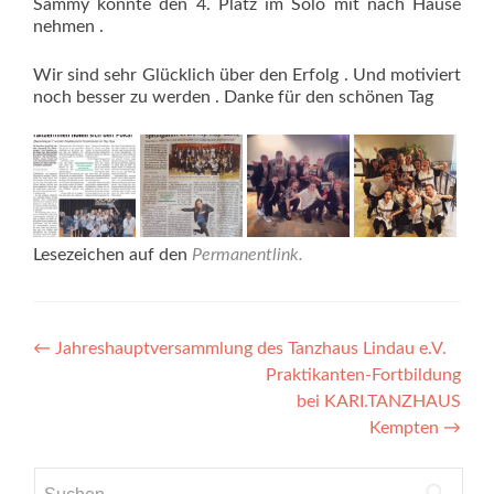
Sammy konnte den 4. Platz im Solo mit nach Hause
nehmen .
Wir sind sehr Glücklich über den Erfolg . Und motiviert
noch besser zu werden . Danke für den schönen Tag
Lesezeichen auf den
Permanentlink
.
Beitragsnavigation
←
Jahreshauptversammlung des Tanzhaus Lindau e.V.
Praktikanten-Fortbildung
bei KARI.TANZHAUS
Kempten
→
Suchen