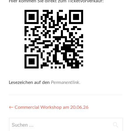
Hier kommen Sie direkt zum Ticketvorverkauf:
Lesezeichen auf den
Permanentlink
.
Beitragsnavigation
←
Commercial Workshop am 20.06.26
Suchen
nach: