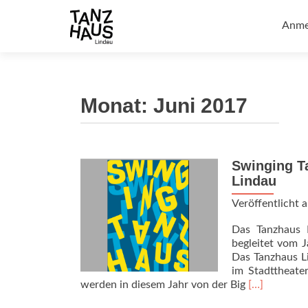
Zum
Inhal
Anme
sprin
Monat:
Juni 2017
Swinging Ta
Lindau
Veröffentlicht
Das Tanzhaus 
begleitet vom 
Das Tanzhaus L
im Stadttheate
Read
werden in diesem Jahr von der Big
[…]
more