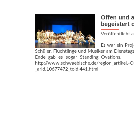
about
Swinging
Tanzhaus
Offen und 
,
begeistert 
15.
Juli
Veröffentlicht
2017
um
Es war ein Proj
19
Schüler, Flüchtlinge und Musiker am Dienstag
Uhr,
Ende gab es sogar Standing Ovations. A
Stadttheater
http://www.schwaebische.de/region_artikel,-O
Lindau
_arid,10677472_toid,441.html