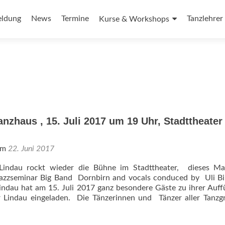
t
ldung
News
Termine
Tanzlehrer
Kurse & Workshops
gen
nzhaus , 15. Juli 2017 um 19 Uhr, Stadttheater
 am
22. Juni 2017
Lindau rockt wieder die Bühne im Stadttheater, dieses Ma
Jazzseminar Big Band Dornbirn and vocals conduced by Uli B
indau hat am 15. Juli 2017 ganz besondere Gäste zu ihrer Auf
r Lindau eingeladen. Die Tänzerinnen und Tänzer aller Tanz