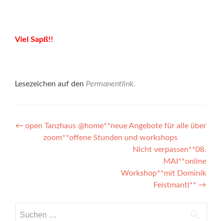
Viel Sapß!!
Lesezeichen auf den
Permanentlink
.
Beitragsnavigation
←
open Tanzhaus @home**neue Angebote für alle über
zoom**offene Stunden und workshops
Nicht verpassen**08.
MAI**online
Workshop**mit Dominik
Feistmantl**
→
Suchen
nach: